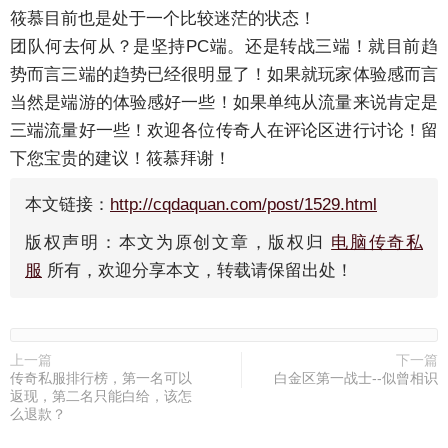
筱慕目前也是处于一个比较迷茫的状态！
团队何去何从？是坚持PC端。还是转战三端！就目前趋
势而言三端的趋势已经很明显了！如果就玩家体验感而言
当然是端游的体验感好一些！如果单纯从流量来说肯定是
三端流量好一些！欢迎各位传奇人在评论区进行讨论！留
下您宝贵的建议！筱慕拜谢！
本文链接：
http://cqdaquan.com/post/1529.html
版权声明：本文为原创文章，版权归
电脑传奇私
服
所有，欢迎分享本文，转载请保留出处！
上一篇
下一篇
传奇私服排行榜，第一名可以
白金区第一战士--似曾相识
返现，第二名只能白给，该怎
么退款？