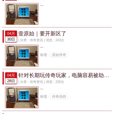
...
壹原始｜要开新区了
04月
30日
| 分类 :
传奇资讯
| 浏览 : 243次
...
标签 :
原始传奇
针对长期玩传奇玩家，电脑容易被劫持，破坏，以下方法可以帮到你！
04月
28日
| 分类 :
传奇资讯
| 浏览 : 226次
...
标签 :
传奇劫持