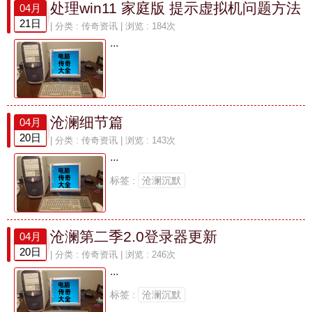
处理win11 家庭版 提示虚拟机问题方法
04月
21日
| 分类 :
传奇资讯
| 浏览 : 184次
...
沧澜细节篇
04月
20日
| 分类 :
传奇资讯
| 浏览 : 143次
...
标签 :
沧澜沉默
沧澜第二季2.0登录器更新
04月
20日
| 分类 :
传奇资讯
| 浏览 : 246次
...
标签 :
沧澜沉默