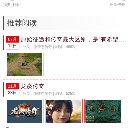
我要拜师！
圣血传奇
推荐阅读
原始征途和传奇最大区别，是“有希望”还是“靠人带”？
07月
12日
| 分类 :
微变态传奇
| 浏览 : 466次
...
龙炎传奇
11月
28日
| 分类 :
微变态传奇
| 浏览 : 525次
...