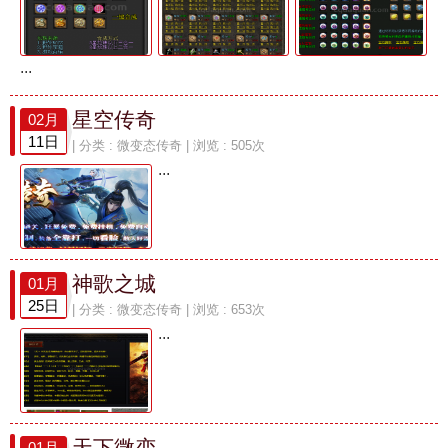
...
星空传奇
02月
11日
| 分类 :
微变态传奇
| 浏览 : 505次
...
神歌之城
01月
25日
| 分类 :
微变态传奇
| 浏览 : 653次
...
天下微变
01月