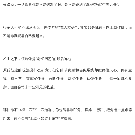
长路径，一切都看你是不是选对了服、是不是碰到了愿意带你的
“老大哥”。
很多人可能不愿意承认，但传奇的
“散人友好”，其实只是说你可以上线挂机，而
不是你真能靠自己混起来。
相比之下，征途像是
“老式网游”的最后阵地
原始征途的玩法没什么新意，但它的节奏感和任务系统却能稳住人心。你有主
线、有日常、有国家任务、官阶任务、刺探任务、运镖任务
……每一项都不复
杂，但都会带来一些可见的收益。
哪怕你不冲榜、不
PK、不泡群，你也能靠刷任务、摆摊、挖矿，把角色一点点养
起来。你不会有“上线不知道干嘛”的空虚感。