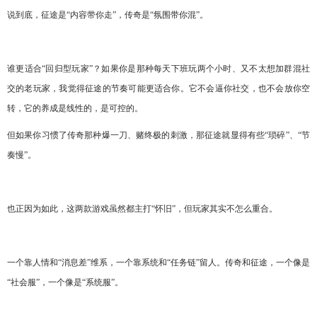
说到底，征途是
“内容带你走”，传奇是“氛围带你混”。
谁更适合
“回归型玩家”？如果你是那种每天下班玩两个小时、又不太想加群混社
交的老玩家，我觉得征途的节奏可能更适合你。它不会逼你社交，也不会放你空
转，它的养成是线性的，是可控的。
但如果你习惯了传奇那种爆一刀、赌终极的刺激，那征途就显得有些
“琐碎”、“节
奏慢”。
也正因为如此，这两款游戏虽然都主打
“怀旧”，但玩家其实不怎么重合。
一个靠人情和
“消息差”维系，一个靠系统和“任务链”留人。传奇和征途，一个像是
“社会服”，一个像是“系统服”。